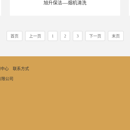
旭升保洁----烟机清洗
首页
上一页
1
2
3
下一页
末页
闻中心
联系方式
务有限公司