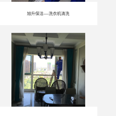
旭升保洁----洗衣机清洗