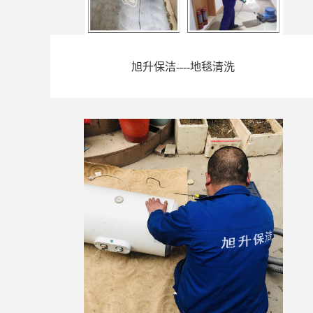
旭升保洁----地毯清洗