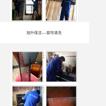
旭升保洁----窗帘清洗