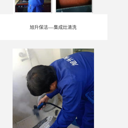
旭升保洁----集成灶清洗