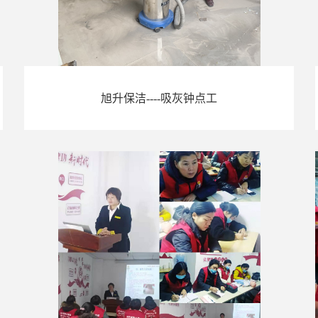
旭升保洁----吸灰钟点工