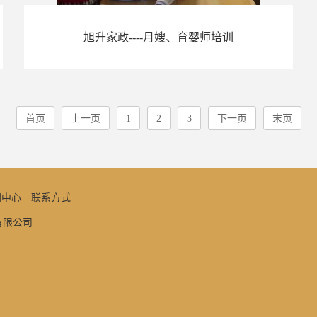
旭升家政----月嫂、育婴师培训
首页
上一页
1
2
3
下一页
末页
闻中心
联系方式
务有限公司