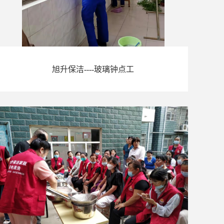
旭升保洁----玻璃钟点工